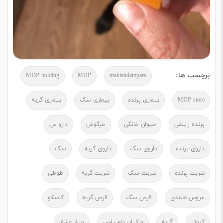
برچسب ها:
MDP holding
MDP
makiandampars
MDP store
بیماری پرنده
بیماری سگ
بیماری گربه
پرنده زینتی
حیوان خانگی
خرگوش
دارو س
داروی پرنده
داروی سگ
داروی گربه
سگ
شربت پرنده
شربت سگ
شربت گربه
طوطی
عروس هلندی
قرص سگ
قرص گربه
کاسکو
کبوتر
گربه
ماکیان دام پارس
مرغ عشق