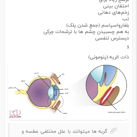
احتقان بینی
زخم‌های دهانی
تب
بلفارواسپاسم (جمع شدن پلک)
به هم چسبیدن چشم ها با ترشحات چرکی
دیسترس تنفسی
و
ذات الریه (پنومونی)
گربه ها میتوانند با علل مختلفی عطسه و