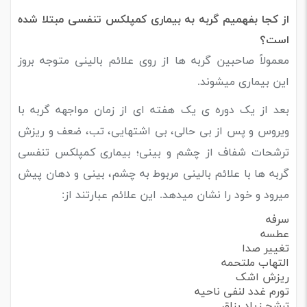
از کجا بفهمیم گربه به بیماری کمپلکس تنفسی مبتلا شده
است؟
معمولاً صاحبین گربه ها از روی علائم بالینی متوجه بروز
این بیماری میشوند.
بعد از یک دوره ی یک هفته ای از زمان مواجهه گربه با
ویروس و پس از بی حالی، بی اشتهایی، تب، ضعف و ریزش
ترشحات شفاف از چشم و بینی؛ بیماری کمپلکس تنفسی
گربه ها با علائم بالینی مربوط به چشم، بینی و دهان پیش
میرود و خود را نشان میدهد. این علائم عبارتند از:
سرفه
عطسه
تغییر صدا
التهاب ملتحمه
ریزش اشک
تورم غدد لنفی ناحیه
ترشح زیاد بزاق