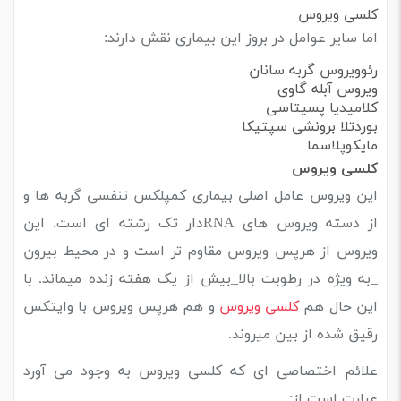
کلسی ویروس
اما سایر عوامل در بروز این بیماری نقش دارند:
رئوویروس گربه سانان
ویروس آبله گاوی
کلامیدیا پسیتاسی
بوردتلا برونشی سپتیکا
مایکوپلاسما
کلسی ویروس
این ویروس عامل اصلی بیماری کمپلکس تنفسی گربه ها و
از دسته ویروس های RNAدار تک رشته ای است. این
ویروس از هرپس ویروس مقاوم تر است و در محیط بیرون
_به ویژه در رطوبت بالا_بیش از یک هفته زنده میماند. با
این حال هم
کلسی ویروس
و هم هرپس ویروس با وایتکس
رقیق شده از بین میروند.
علائم اختصاصی ای که کلسی ویروس به وجود می آورد
عبارت است از: