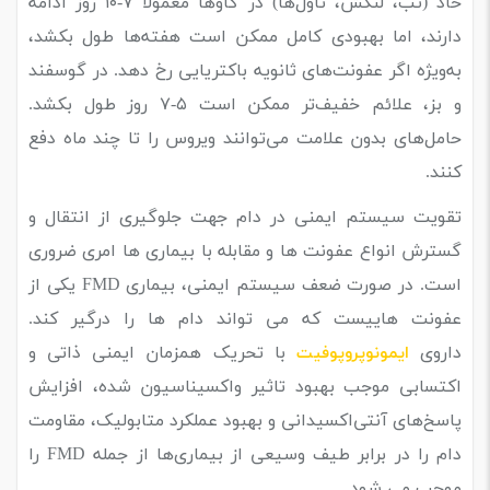
حاد (تب، لنگش، تاول‌ها) در گاوها معمولاً ۷-۱۰ روز ادامه
دارند، اما بهبودی کامل ممکن است هفته‌ها طول بکشد،
به‌ویژه اگر عفونت‌های ثانویه باکتریایی رخ دهد. در گوسفند
و بز، علائم خفیف‌تر ممکن است ۵-۷ روز طول بکشد.
حامل‌های بدون علامت می‌توانند ویروس را تا چند ماه دفع
کنند.
تقویت سیستم ایمنی در دام جهت جلوگیری از انتقال و
گسترش انواع عفونت ها و مقابله با بیماری ها امری ضروری
است. در صورت ضعف سیستم ایمنی، بیماری FMD یکی از
عفونت هاییست که می تواند دام ها را درگیر کند.
داروی
با تحریک همزمان ایمنی ذاتی و
ایمونوپروپوفیت
اکتسابی موجب بهبود تاثیر واکسیناسیون شده، افزایش
پاسخ‌های آنتی‌اکسیدانی و بهبود عملکرد متابولیک، مقاومت
دام را در برابر طیف وسیعی از بیماری‌ها از جمله FMD را
موجب می شود.