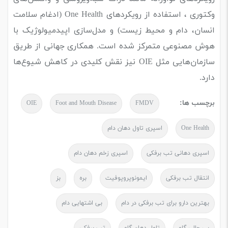
وکتوری ، استفاده از رویکردهای One Health (ادغام سلامت
انسان، دام و محیط زیست) و مدل‌سازی اپیدمیولوژیک با
هوش مصنوعی متمرکز شده است. همکاری جهانی از طریق
سازمان‌هایی مثل OIE نیز نقش کلیدی در کاهش شیوع‌ها
دارد.
برچسب ها:
OIE
Foot and Mouth Disease
FMDV
One Health
اسپری تاول دهان دام
اسپری دهانی تب برفکی
اسپری زخم دهان دام
انتقال تب برفکی
ایمونوپروپوفیت
بره
بز
بهترین دارو برای تب برفکی در دام
بی اشتهایی دام
بی حالی گاو
تاول دهان گاو
تب برفکی