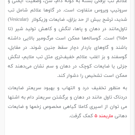
علائم تب برفکی بسته به گونه دام، سن، وضعیت ایمنی و
سروتیپ ویروس متفاوت است. در گاوها علائم شامل تب
شدید، ترشح بیش از حد بزاق، ضایعات وزیکولار (Vesicular)
تاول‌مانند در دهان و پاها، لنگش و کاهش تولید شیر (تا
۵۰%) است. گوساله‌ها ممکن است مرگ‌ومیر بالایی داشته
باشند و گاوهای باردار دچار سقط جنین شوند. در مقابل،
گوسفند و بز اغلب علائم خفیف‌تری مثل تب ملایم، لنگش
جزئی یا ضایعات کوچک در دهان و سم نشان می‌دهند که
ممکن است تشخیص را دشوار کند.
به منظور تخفیف درد و التهاب و بهبود سریعتر ضایعات
دردناک تاول مانند در دهان و برگشتن سریعتر دام به اشتها
می توان از اسپری کاملا گیاهی مخصوص زخمها و ضایعات
دهانی
کمک گرفت.
ماریمند ۵