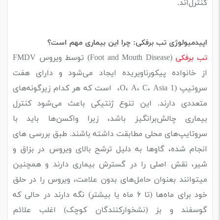
کنترل‌اند.
اپیدمیولوژی تب برفکی: چرا این بیماری مهم است؟
(Foot and Mouth Disease) توسط ویروس FMDV
تب برفکی
از خانواده پیکورناویریده ایجاد می‌شود و دارای هفت
سروتیپ (O، A، C، Asia 1، است که هر کدام زیرگونه‌های
متعددی دارند. این تنوع ژنتیکی باعث می‌شود کنترل
بیماری چالش‌برانگیز باشد، زیرا واکسن‌ها باید با
سروتایپ‌های محلی مطابقت داشته باشند. طبق بررسی های
انجام شده، گاوها به دلیل ترشح بالای ویروس در بزاق و
شیر، نقش اصلی را در گسترش بیماری دارند و همچنین
میتوانند بعنوان حامل‌های بدون علامت، ویروس را در حلق
خود برای ماه‌ها (تا ۶ ماه یا بیشتر) نگه دارند در حالی که
گوسفند و بز (نشخوارکنندگان کوچک) اغلب علائم