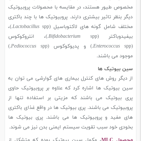
مخصوص طیور هستند، در مقایسه با محصولات پروبیوتیک
دیگر بنظر تاثیر بیشتری دارند. پروبیوتیک ها با چند باکتری
مختلف شامل گونه های لاکتوباسیل (
Lactobacillus
spp.)،
بیفیدوباکتر (
Bifidobacterium
spp.)، انتروکوکوس
(
spp.) و پدیوکوکوس (
Enterococcus
Pediococcus
spp.)
موجود می باشند.
سین بیوتیک ها
از دیگر روش های کنترل بیماری های گوارشی می توان به
سین بیوتیک ها اشاره کرد که علاوه بر پروبیوتیک حاوی
پری بیوتیک می باشند که مزیتی بر استفاده تنها از
پروبیوتیک می باشند. پری بیوتیک ها در واقع غذای باکتری
های مفید و پروبیوتیک ها می باشند. پری بیوتیک ها
بخودی خود سبب تقویت سیستم ایمنی بدن نیز می شوند.
محصول MLC
، مکمل سین بیوتیک بوده که متشکل از