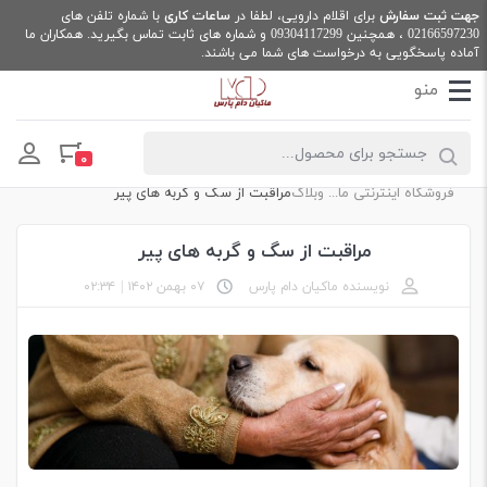
جهت ثبت سفارش
برای اقلام دارویی، لطفا در
ساعات کاری
با شماره تلفن های
02166597230
، همچنین
09304117299
و شماره های ثابت تماس بگیرید. همکاران ما
آماده پاسخگویی به درخواست های شما می باشند.
Products search
۰
فروشگاه اینترنتی ماکیان دام پارس
وبلاگ
مراقبت از سگ و گربه های پیر
مراقبت از سگ و گربه های پیر
نویسنده ماکیان دام پارس
۰۷ بهمن ۱۴۰۲
|
۰۲:۳۴