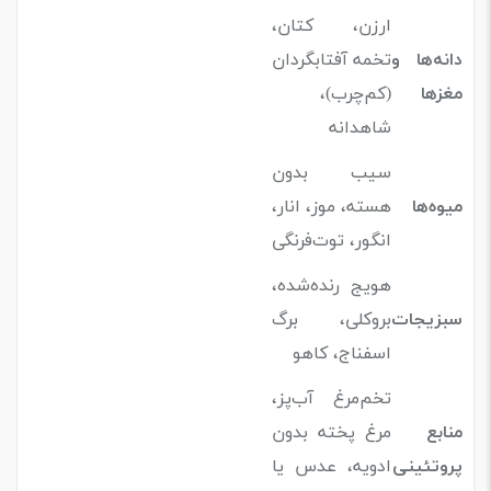
ارزن، کتان،
دانه‌ها و
تخمه آفتابگردان
مغزها
(کم‌چرب)،
شاهدانه
سیب بدون
میوه‌ها
هسته، موز، انار،
انگور، توت‌فرنگی
هویج رنده‌شده،
سبزیجات
بروکلی، برگ
اسفناج، کاهو
تخم‌مرغ آب‌پز،
منابع
مرغ پخته بدون
پروتئینی
ادویه، عدس یا