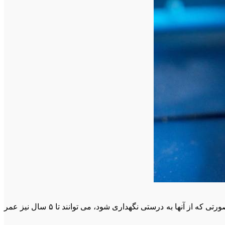
همسترهای جوندگان کوچک و موجودات کم دردسری به عنوان حیوان خانگی هستند. متوسط طول عمر همسترها ۱ تا ۲ سال است؛ اما در صورتی که از آنها به درستی نگهداری شود، می توانند تا ۵ سال نیز عمر