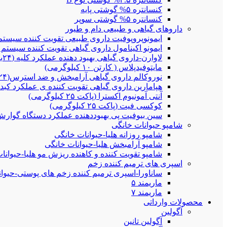
کنسانتره ۵% گوشتی پایه
کنسانتره ۵% گوشتی سوپر
داروهای گیاهی و طبیعی دام و طیور
ایمونوپروپوفیت داروی طبیعی تقویت کننده سیستم ایمنی(۲۴بطری ۰
ایمونو اکینامول داروی گیاهی تقویت کننده سیستم ایمنی و تنفس
لاوارن-داروی گیاهی بهبود دهنده عملکرد کلیه (۲۴بطری ۲۵۰سی سی)
مایتوفیدپلاس ( کارتن ۱۰ کیلوگرمی)
نوروکالم داروی گیاهی آرامبخش و ضد استرس(۲۴بطری ۲۵۰سی سی)
هپامارین داروی گیاهی تقویت کننده ی عملکرد کبد(۲۴بطری ۲۵۰سی سی)
آنتی آمونیوم اکسترا (پاکت ۲۵ کیلوگرمی)
کوکسی فیت (پاکت ۲۵ کیلوگرمی)
سین بیوفیت پی بهبوددهنده عملکرد دستگاه گوارش و عملکرد
شامپو حیوانات خانگی
شامپو روزانه هلیا-حیوانات خانگی
شامپو آرامبخش هلیا-حیوانات خانگی
شامپو تقویت کننده و کاهنده ریزش مو هلیا-حیوانا
اسپری های ترمیم کننده زخم
ساناورا-اسپری ترمیم کننده زخم های پوستی-حیوانات خان
ماریمند ۵
ماریمند ۷
محصولات وارداتی
آگولین
آگولین تانین