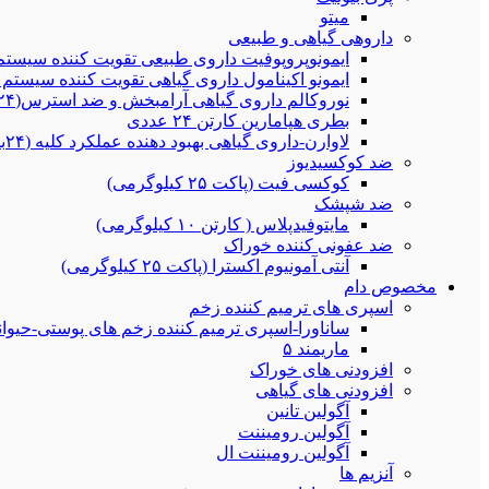
میتو
داروهی گیاهی و طبیعی
ایمونوپروپوفیت داروی طبیعی تقویت کننده سیستم ایمنی(۲۴بطری ۰
ایمونو اکینامول داروی گیاهی تقویت کننده سیستم ایمنی و تنفس
نوروکالم داروی گیاهی آرامبخش و ضد استرس(۲۴بطری ۲۵۰سی سی)
بطری هپامارین کارتن ۲۴ عددی
لاوارن-داروی گیاهی بهبود دهنده عملکرد کلیه (۲۴بطری ۲۵۰سی سی)
ضد کوکسیدیوز
کوکسی فیت (پاکت ۲۵ کیلوگرمی)
ضد شپشک
مایتوفیدپلاس ( کارتن ۱۰ کیلوگرمی)
ضد عفونی کننده خوراک
آنتی آمونیوم اکسترا (پاکت ۲۵ کیلوگرمی)
مخصوص دام
اسپری های ترمیم کننده زخم
ساناورا-اسپری ترمیم کننده زخم های پوستی-حیوانات خان
ماریمند ۵
افزودنی های خوراک
افزودنی های گیاهی
آگولین تانین
آگولین رومیننت
آگولین رومیننت ال
آنزیم ها