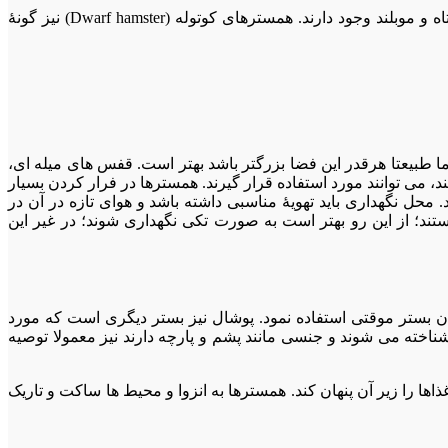
شناخته شده ترین گونۀ همستر سیرین (Syrian) است که با عنوان همستر طلایی (golden hamster) نیز شناخته می شوند و در دو نوع موکوتاه و موبلند وجود دارند. همسترهای کوتوله (Dwarf hamster) نیز گونۀ
فضای بسته (نه سیمی) در کف داشته باشد؛ اما طبیعتا هرقدر این فضا بزرگتر باشد بهتر است. قفس های میله ای،
د، می توانند مورد استفاده قرار گیرند. همسترها در فرار کردن بسیار
 محل نگهداری باید تهویۀ مناسبی داشته باشد و هوای تازه در آن در
ند؛ از این رو بهتر است به صورت تکی نگهداری شوند؛ در غیر این
ان بستر موقتی استفاده نمود. پوشال نیز بستر دیگری است که مورد
اده قرار می گیرد، اما به دلیل دارا بودن مواد معطر می تواند برای همسترها بسیارحساسیت زا باشد. بسترهای صنعتی که با نام fluff شناخته می شوند و جنسی مانند پشم و پارچه دارند نیز معمولا توصیه
هد خودش و یا غذاها را زیر آن پنهان کند. همسترها به انزوا و محیط ها ساکت و تاریک