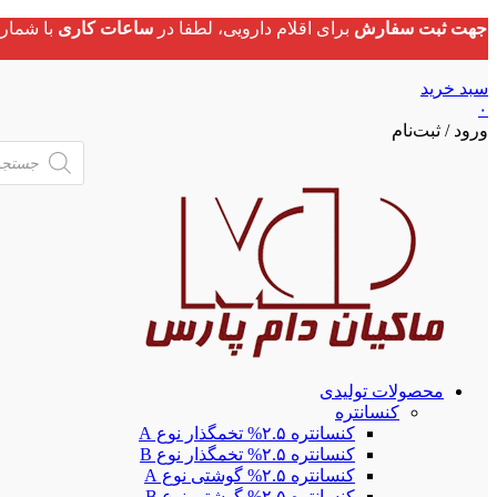
جهت ثبت سفارش
برای اقلام دارویی، لطفا در
ساعات کاری
با شماره
سبد خرید
۰
ورود / ثبت‌نام
Products
search
محصولات تولیدی
کنسانتره
کنسانتره ۲.۵% تخمگذار نوع A
کنسانتره ۲.۵% تخمگذار نوع B
کنسانتره ۲.۵% گوشتی نوع A
کنسانتره ۲.۵% گوشتی نوع B