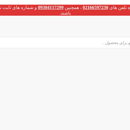
 تلفن های
02166597230
، همچنین
09304117299
و شماره های ثابت ت
باشند.