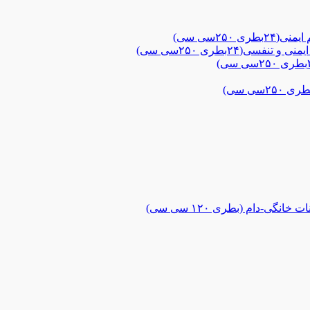
۲۵سی سی)
ی(۲۴بطری ۲۵۰سی سی)
گی-دام (بطری ۱۲۰ سی سی)