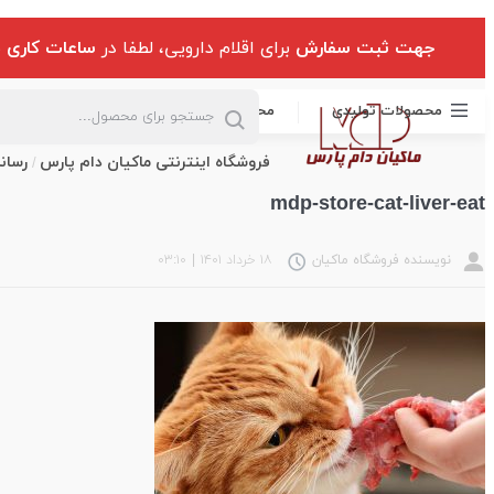
جهت ثبت سفارش
برای اقلام دارویی، لطفا در
ساعات کاری
ب
محصولات تولیدی
محصولات وارداتی
مخصوص طیور
م
فروشگاه اینترنتی ماکیان دام پارس
رسان
mdp-store-cat-liver-eat
نویسنده فروشگاه ماکیان
۱۸ خرداد ۱۴۰۱
|
۰۳:۱۰