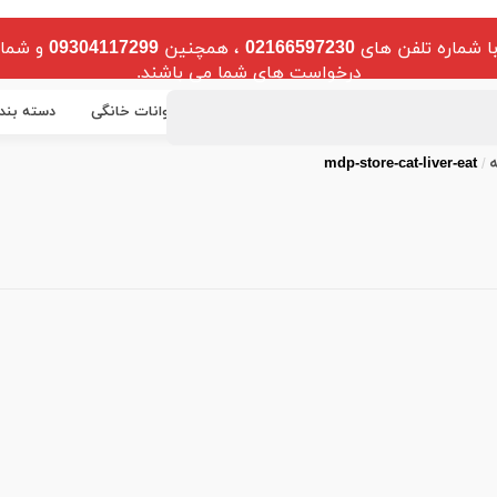
ا شماره تلفن های
02166597230
، همچنین
09304117299
و شمار
درخواست های شما می باشند.
خصوص دام
مخصوص آبزیان
مخصوص حیوانات خانگی
دسته بند
ه
mdp-store-cat-liver-eat