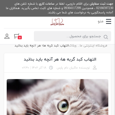
جهت ثبت سفارش
برای اقلام دارویی، لطفا در
ساعات کاری
با شماره تلفن های
02166597230
، همچنین
09304117299
و شماره های ثابت تماس بگیرید. همکاران ما
آماده پاسخگویی به درخواست های شما می باشند.
Products search
۰
فروشگاه اینترنتی ماکیان دام پارس
وبلاگ
التهاب کبد گربه ها؛ هر آنچه باید بدانید
التهاب کبد گربه ها؛ هر آنچه باید بدانید
نویسنده ماکیان دام پارس
۱۸ آذر ۱۴۰۲
|
۰۲:۳۰