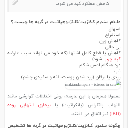
کاهش عملکرد کبد می شود.
علائم
سندرم کلانژیت/کلانژیوهپاتیت در گربه ها چیست؟
اسهال
استفراغ
کاهش وزن
بی حالی
کاهش یا قطع کامل اشتها (که خود می تواند سبب عارضه
کبد چرب
شود)
درد هنگام لمس شکم
تب
زردی یا یرقان (زرد شدن پوست، لثه و سفیدی چشم)
معمولا همزمان با این عارضه، برخی اختلالات گوارشی مانند
التهاب پانکراس (پانکراتیت) یا
بیماری التهابی روده
(IBD)
نیز اتفاق می افتند.
چگونه
سندرم کلانژیت/کلانژیوهپاتیت در گربه ها تشخیص