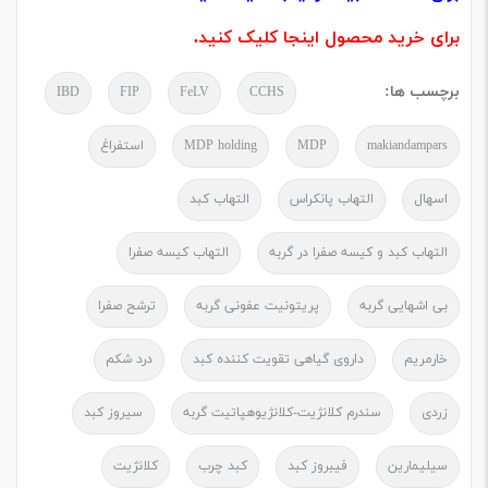
برای خرید محصول اینجا کلیک کنید.
برچسب ها:
IBD
FIP
FeLV
CCHS
makiandampars
MDP
MDP holding
استفراغ
اسهال
التهاب پانکراس
التهاب کبد
التهاب کبد و کیسه صفرا در گربه
التهاب کیسه صفرا
بی اشهایی گربه
پریتونیت عفونی گربه
ترشح صفرا
خارمریم
داروی گیاهی تقویت کننده کبد
درد شکم
زردی
سندرم کلانژیت-کلانژیوهپاتیت گربه
سیروز کبد
سیلیمارین
فیبروز کبد
کبد چرب
کلانژیت