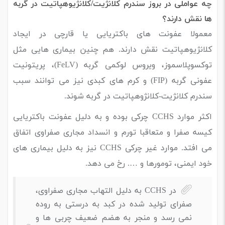
چه عواملی در بروز سندرم کلانژیت/کلانژیوهپاتیت در گربه
ها نقش دارند؟
معمولا عفونت های باکتریایی یا قارچی در ایجاد
کلانژیوهپاتیت نقش دارند. هم چنین بیماری هایی مثل
توکسوپلاسموز، ویروس لوکمی گربه (FeLV)، پریتونیت
عفونی گربه (FIP) و کرم های کبدی نیز می توانند سبب
سندرم کلانژیت-کلانژوهپاتیت در گربه شوند.
اکثر موارد CCHS چرکی بوده و به دلیل عفونت باکتریایی
کیسه صفرا و متعاقبا تورم و انسداد مجاری صفراوی اتفاق
می افتد. موارد غیر چرکی CCHS نیز به دلیل بیماری های
خود ایمنی، تومورها و …. رخ می دهد.
در CCHS به دلیل التهاب مجاری صفراوی،
صفرای تولید شده در کبد به درستی به روده
نمی رسد و منجر به هضم ضعیف چربی ها و