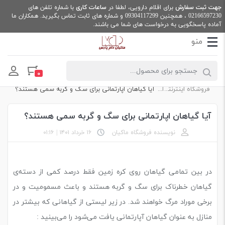
جهت ثبت سفارش
برای اقلام دارویی، لطفا در
ساعات کاری
با شماره تلفن های
02166597230
، همچنین
09304117299
و شماره های ثابت تماس بگیرید. همکاران ما
آماده پاسخگویی به درخواست های شما می باشند.
Products search
۰
فروشگاه اینترنتی ماکیان دام پارس
اخبار
آیا گیاهان اپارتمانی برای سگ و گربه سمی هستند؟
آیا گیاهان اپارتمانی برای سگ و گربه سمی هستند؟
نویسنده فروشگاه ماکیان
۱۶ خرداد ۱۴۰۱
|
۰۱:۱۶
در بین تمامی گیاهان روی کره زمین فقط درصد کمی از دسته‌ی
گیاهان خطرناک برای سگ‌ و گربه هستند و باعث مسمومیت و در
برخی موراد مرگ خواهند شد. در زیر لیستی از گیاهانی که بیشتر در
منازل به عنوان گیاهان آپارتمانی یافت می‌شود را می‌بینید :