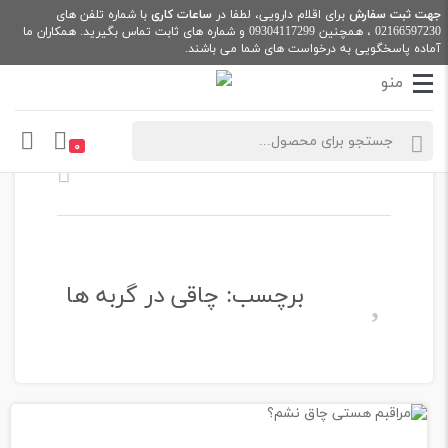
جهت ثبت سفارش
برای اقلام دارویی، لطفا در
ساعات کاری
با شماره تلفن های
02166597230
، همچنین
09304117299
و شماره های ثابت تماس بگیرید. همکاران ما
آماده پاسخگویی به درخواست های شما می باشند.
Products search
۰
فروشگاه اینترنتی ماکیان دام پارس
چاقی در گربه ها
برچسب:
چاقی در گربه ها