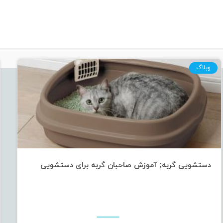
وبلاگ
فروشگاه
اینترنتی
ماکیان
دام
پارس
با
در
دستشویی گربه; آموزش صاحبان گربه برای دستشویی
نظر
گرفتن
شرایط
و
با
توجه