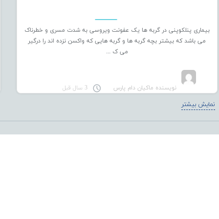
بخش
فروش
به
بیماری پنلکوپنی در گربه ها یک عفونت ویروسی به شدت مسری و خطرناک
صورت
می باشد که بیشتر بچه گربه ها و گربه هایی که واکسن نزده اند را درگیر
آنلاین
می ک ...
نموده
است.
هدف
از
نویسنده ماکیان دام پارس
3 سال قبل
راه
اندازی
نمایش بیشتر
این
سامانه
اینترنتی،
تحقق
برنامه‌های
ستاد
کرونا
به
منظور
افزایش
میزان
ماندگاری