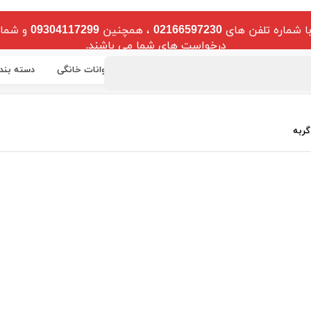
ا شماره تلفن های
02166597230
، همچنین
09304117299
و شمار
درخواست های شما می باشند.
خصوص دام
مخصوص آبزیان
مخصوص حیوانات خانگی
دسته بند
ربه