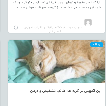
آیا تا به حال متوجه رفتارهای عجیب گربه ‌تان شده ‌اید و فکر کرده ‌اید که
به
شاید نیاز به دستشویی داشته باشد؟ گربه‌ ها حیوانات باهوشی هستند، ...
احساس
نیاز
جای
خالی
یک
مدیریت ارشد فروشگاه اینترنتی ماکیان دام پارس
1 سال قبل
فروشگاه
جامع
در
وبلاگ
بستر
خوراک
دام
و
طیور
اقدام
به
راه
اندازی
یک
پن لکوپنی در گربه ها؛ علائم، تشخیص و درمان
فروشگاه
اینترنتی
با