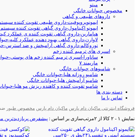
میتو
مخصوص حیوانات خانگی
داروهای طبیعی و گیاهی
ایمونوپروپوفیت-داروی طبیعی تقویت کننده سیستم
ایمونو اکینامول-داروی گیاهی تقویت کننده سیستم 
هپامارین-داروی گیاهی تقویت کننده ی عملکرد کبد
لاوارن-داروی گیاهی بهبود دهنده عملکرد کلیه-حیوا
نوروکالم-داروی گیاهی آرامبخش و ضد استرس-حیو
اسپری های ترمیم کننده زخم
ساناورا-اسپری ترمیم کننده زخم های پوستی-حیوانات خان
ماریمند ۷
شامپوهای حیوانات خانگی
شامپو روزانه هلیا-حیوانات خانگی
شامپو آرامبخش هلیا-حیوانات خانگی
شامپو تقویت کننده و کاهنده ریزش مو هلیا-حیوانا
دسته بندی ها
تماس با ما
فروشگاه اینترنتی ماکیان دام پارس
ماکیان دام پارس
مخصوص طیور
ضد 
نمایش
۱
-
۲
کالا از
۲
مرتب‌سازی بر اساس :
پیشفرض
پربازدیدترین
مح