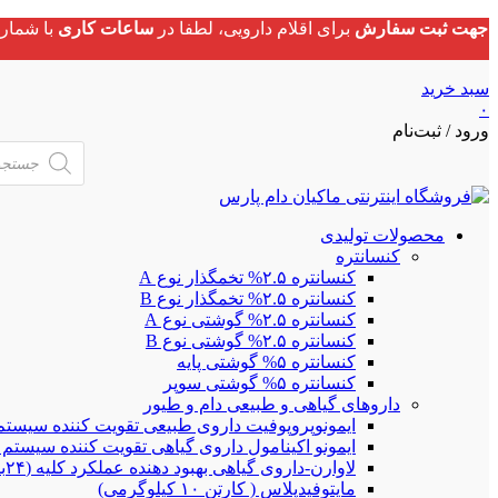
جهت ثبت سفارش
برای اقلام دارویی، لطفا در
ساعات کاری
با شماره
سبد خرید
۰
ورود / ثبت‌نام
Products
search
محصولات تولیدی
کنسانتره
کنسانتره ۲.۵% تخمگذار نوع A
کنسانتره ۲.۵% تخمگذار نوع B
کنسانتره ۲.۵% گوشتی نوع A
کنسانتره ۲.۵% گوشتی نوع B
کنسانتره ۵% گوشتی پایه
کنسانتره ۵% گوشتی سوپر
داروهای گیاهی و طبیعی دام و طیور
ایمونوپروپوفیت داروی طبیعی تقویت کننده سیستم ایمنی(۲۴بطری ۰
ایمونو اکینامول داروی گیاهی تقویت کننده سیستم ایمنی و تنفس
لاوارن-داروی گیاهی بهبود دهنده عملکرد کلیه (۲۴بطری ۲۵۰سی سی)
مایتوفیدپلاس ( کارتن ۱۰ کیلوگرمی)