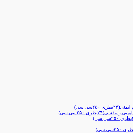
۲۵سی سی)
ی(۲۴بطری ۲۵۰سی سی)