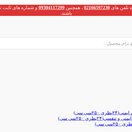
 تلفن های
02166597230
، همچنین
09304117299
و شماره های ثابت ت
باشند.
۲۵سی سی)
ی(۲۴بطری ۲۵۰سی سی)