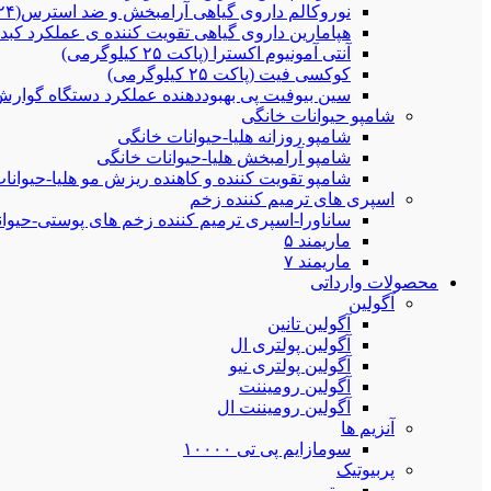
نوروکالم داروی گیاهی آرامبخش و ضد استرس(۲۴بطری ۲۵۰سی سی)
هپامارین داروی گیاهی تقویت کننده ی عملکرد کبد(۲۴بطری ۲۵۰سی سی)
آنتی آمونیوم اکسترا (پاکت ۲۵ کیلوگرمی)
کوکسی فیت (پاکت ۲۵ کیلوگرمی)
سین بیوفیت پی بهبوددهنده عملکرد دستگاه گوارش و عملکرد
شامپو حیوانات خانگی
شامپو روزانه هلیا-حیوانات خانگی
شامپو آرامبخش هلیا-حیوانات خانگی
شامپو تقویت کننده و کاهنده ریزش مو هلیا-حیوانا
اسپری های ترمیم کننده زخم
ساناورا-اسپری ترمیم کننده زخم های پوستی-حیوانات خان
ماریمند ۵
ماریمند ۷
محصولات وارداتی
آگولین
آگولین تانین
آگولین پولتری ال
آگولین پولتری نیو
آگولین رومیننت
آگولین رومیننت ال
آنزیم ها
سومازایم پی تی ۱۰۰۰۰
پربیوتیک
میتو