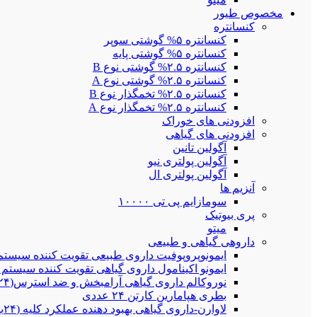
مخصوص طیور
کنسانتره
کنسانتره ۵% گوشتی سوپر
کنسانتره ۵% گوشتی پایه
کنسانتره ۲.۵% گوشتی نوع B
کنسانتره ۲.۵% گوشتی نوع A
کنسانتره ۲.۵% تخمگذار نوع B
کنسانتره ۲.۵% تخمگذار نوع A
افزودنی های خوراک
افزودنی های گیاهی
آگولین تانین
آگولین پولتری نیو
آگولین پولتری ال
آنزیم ها
سومازایم پی تی ۱۰۰۰۰
پری بیوتیک
میتو
داروهی گیاهی و طبیعی
ایمونوپروپوفیت داروی طبیعی تقویت کننده سیستم ایمنی(۲۴بطری ۰
ایمونو اکینامول داروی گیاهی تقویت کننده سیستم ایمنی و تنفس
نوروکالم داروی گیاهی آرامبخش و ضد استرس(۲۴بطری ۲۵۰سی سی)
بطری هپامارین کارتن ۲۴ عددی
لاوارن-داروی گیاهی بهبود دهنده عملکرد کلیه (۲۴بطری ۲۵۰سی سی)