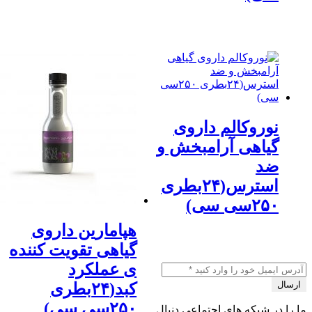
نوروکالم داروی
گیاهی آرامبخش و
ضد
استرس(۲۴بطری
۲۵۰سی سی)
هپامارین داروی
گیاهی تقویت کننده
ی عملکرد
کبد(۲۴بطری
۲۵۰سی سی)
را در شبکه های اجتماعی دنبال