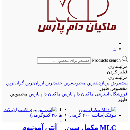
۰
Products search
تبسازی
تر کردن
تبسازی
شفرض
پربازدیدترین
محبوب‌ترین
جدیدترین
ارزان‌ترین
گران‌ترین
صوص طیور
شگاه اینترنتی ماکیان دام پارس
ماکیان دام پارس
مخصوص
ور
1
2
›
MLC مکمل سین
آنتی آمونیوم