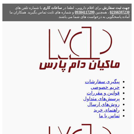
ت ثبت سفارش
برای اقلام دارویی، لطفا در
ساعات کاری
با شماره تلفن های
021665972
، همچنین
09304117299
و شماره های ثابت تماس بگیرید. همکاران ما
اده پاسخگویی به درخواست های شما می باشند.
پیگیری سفارشات
حریم خصوصی
قوانین و مقررات
پرسش‌های متداول
روش‌های ارسال
راهنمای خرید
تماس با ما