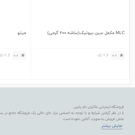
MLC مکمل سین بیوتیک(ساشه ۲۰۰ گرمی)
میتو
از 0 رای
از 0 رای
0.0
0.0
فروشگاه اینترنتی ماکیان دام پارس
با در نظر گرفتن شرایط و با توجه به احساس نیاز جای خالی یک فروشگاه جامع در بستر
بخش فروش به صورت آنلاین نموده است.
هدف از راه اندازی این سامانه اینترنتی، تحقق برنامه‌های ستاد کرونا به منظور افزایش 
نمایش بیشتر
تمام محصولات در این فروشگاه اینترنتی، با رعایت موازین بهداشتی است و از نظر قیمت