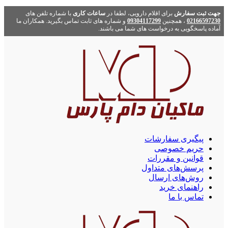
جهت ثبت سفارش
برای اقلام دارویی، لطفا در
ساعات کاری
با شماره تلفن های
02166597230
، همچنین
09304117299
و شماره های ثابت تماس بگیرید. همکاران ما
آماده پاسخگویی به درخواست های شما می باشند.
پیگیری سفارشات
حریم خصوصی
قوانین و مقررات
پرسش‌های متداول
روش‌های ارسال
راهنمای خرید
تماس با ما