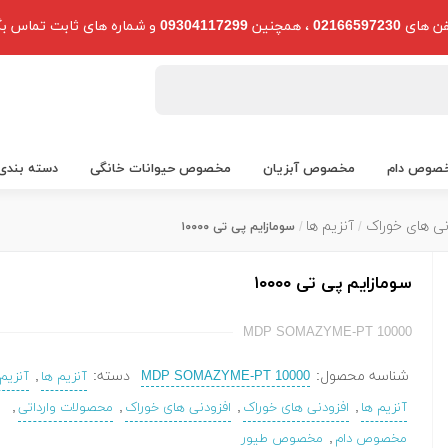
فن های
02166597230
، همچنین
09304117299
و شماره های ثابت تماس بگ
صوص دام
مخصوص آبزیان
مخصوص حیوانات خانگی
دسته بندی
نی های خوراک
آنزیم ها
سومازایم پی تی ۱۰۰۰۰
سومازایم پی تی ۱۰۰۰۰
MDP SOMAZYME-PT 10000
شناسه محصول:
دسته:
,
MDP SOMAZYME-PT 10000
آنزیم ها
آنزیم 
,
,
,
,
آنزیم ها
افزودنی های خوراک
افزودنی های خوراک
محصولات وارداتی
,
مخصوص دام
مخصوص طیور