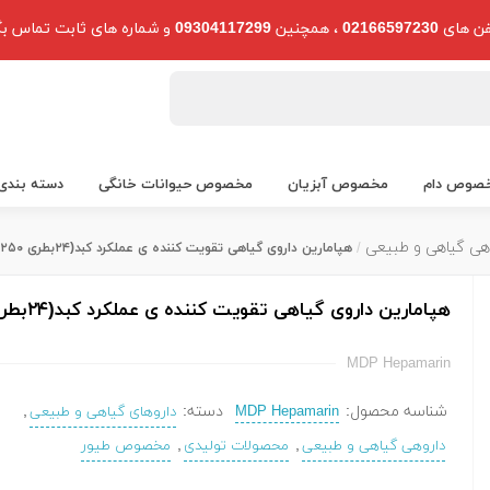
فن های
02166597230
، همچنین
09304117299
و شماره های ثابت تماس بگ
صوص دام
مخصوص آبزیان
مخصوص حیوانات خانگی
دسته بندی
هی گیاهی و طبیعی
هپامارین داروی گیاهی تقویت کننده ی عملکرد کبد(۲۴بطری ۲۵۰سی سی)
هپامارین داروی گیاهی تقویت کننده ی عملکرد کبد(۲۴بطری ۲۵۰سی سی)
MDP Hepamarin
شناسه محصول:
دسته:
,
MDP Hepamarin
داروهای گیاهی و طبیعی
,
,
داروهی گیاهی و طبیعی
محصولات تولیدی
مخصوص طیور