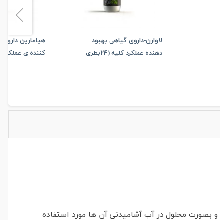
لاوارن-داروی گیاهی بهبود
هپامارین داروی
دهنده عملکرد کلیه (۲۴بطری
۲۵۰سی سی)
۲۵۰سی سی)
 و بصورت محلول در آب آشامیدنی آن ها مورد استفاده